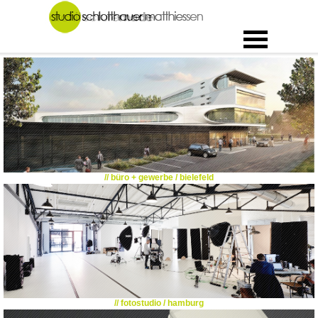
// büro + gewerbe / bielefeld
// fotostudio / hamburg